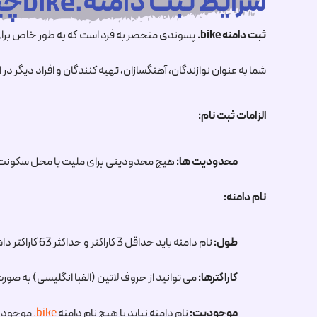
شرایط ثبت دامنه.bikeچیست ؟
ثبت دامنه
.bike
پسوندی منحصر به فرد است که به طور خاص برای
شما به عنوان نوازندگان، آهنگسازان، تهیه کنندگان و افراد دیگر د
الزامات ثبت نام:
محدودیت ها:
هیچ محدودیتی برای ملیت یا محل سکونت ث
نام دامنه:
طول:
نام دامنه باید حداقل 3 کاراکتر و حداکثر 63 کاراکتر داشته باشد.
کاراکترها:
می توانید از حروف لاتین (الفبا انگلیسی) به صو
موجودیت:
نام دامنه نباید با هیچ نام دامنه
.bike
موجود د