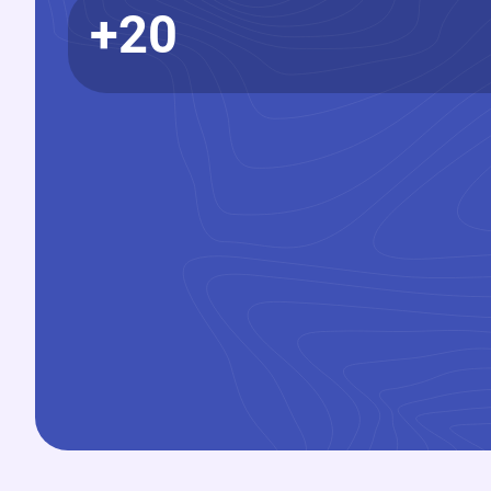
20+
1095350+