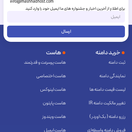
info@mashhadhost.com
برای اطلاع از آخرین اخبار و جشنواره های ما ایمیل خود را وارد کنید
ارسال
خرید دامنه
هاست
ثبت دامنه
هاست پرسرعت و قدرتمند
نمایندگی دامنه
هاست اختصاصی
لیست قیمت دامنه ها
هاست لینوکس
تغییر مالکیت دامنه IR
هاست پایتون
رزرو دامنه ( بک اوردر )
هاست ویندوز
فروش دامنه واسطه‌ای
هاست ایمیل