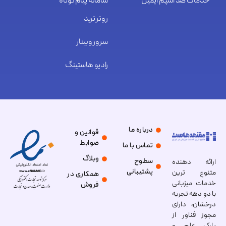
خدمات ضد اسپم ایمیل
سامانه پیام کوتاه
روتر ترید
سرور وبینار
رادیو هاستینگ
درباره ما
قوانین و
ضوابط
تماس با ما
وبلاگ
سطوح
ارائه دهنده
پشتیبانی
متنوع ترین
همکاری در
خدمات میزبانی
فروش
با دو دهه تجربه
درخشان، دارای
مجوز فناور از
پارک علم و