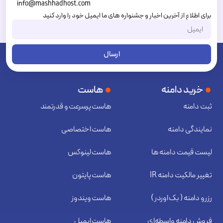
info@mashhadhost.com
برای اطلاع از آخرین اخبار و جشنواره های ما ایمیل خود را وارد کنید
ارسال
خرید دامنه
هاست
ثبت دامنه
هاست پرسرعت و قدرتمند
نمایندگی دامنه
هاست اختصاصی
لیست قیمت دامنه ها
هاست لینوکس
تغییر مالکیت دامنه IR
هاست پایتون
رزرو دامنه ( بک اوردر )
هاست ویندوز
فروش دامنه واسطه‌ای
هاست ایمیل