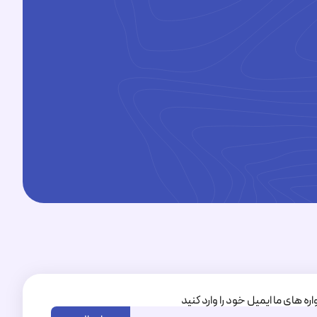
1095350+
اره های ما ایمیل خود را وارد کنید