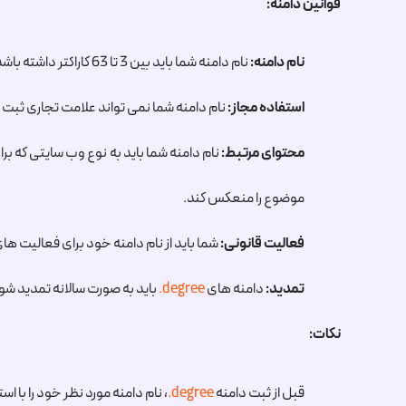
قوانین دامنه:
نام دامنه:
نام دامنه شما باید بین 3 تا 63 کاراکتر داشته باشد و می تواند شامل حروف الفبا (a تا z)، اعداد (0 تا 9) و خط تیره (-) باشد. خط تیره نمی تواند در ابتدای یا انتهای نام دامنه استفاده شود.
استفاده مجاز:
نام دامنه شما نمی تواند علامت تجاری ثبت 
محتوای مرتبط:
نام دامنه شما باید به نوع وب سایتی که بر
موضوع را منعکس کند.
فعالیت قانونی:
شما باید از نام دامنه خود برای فعالیت ها
تمدید:
دامنه های
.degree
باید به صورت سالانه تمدید شو
نکات:
قبل از ثبت دامنه
.degree
، نام دامنه مورد نظر خود را با استفاده از ابزار جستجوی whois در وب سایت یک ثبت کنن