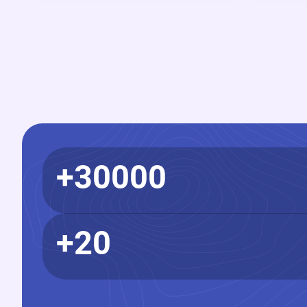
30000+
20+