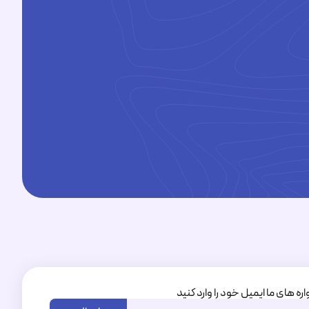
1095350+
اره های ما ایمیل خود را وارد کنید