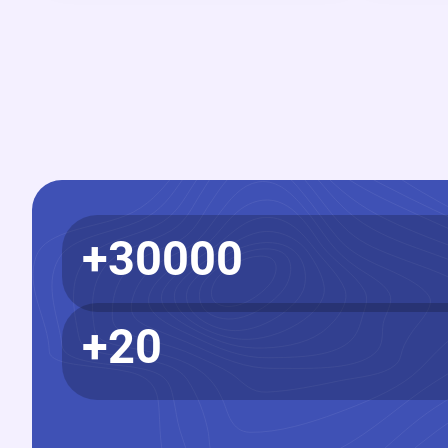
30000+
20+