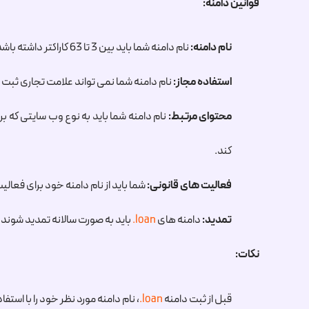
قوانین دامنه:
نام دامنه:
نام دامنه شما باید بین 3 تا 63 کاراکتر داشته باشد و می تواند شامل حروف الفبا (a تا z)، اعداد (0 تا 9) و خط تیره (-) باشد. خط تیره نمی تواند در ابتدای یا انتهای نام دامنه استفاده شود.
استفاده مجاز:
نام دامنه شما نمی تواند علامت تجاری ثبت 
محتوای مرتبط:
نام دامنه شما باید به نوع وب سایتی که بر
کند.
فعالیت های قانونی:
شما باید از نام دامنه خود برای فعالی
تمدید:
دامنه های
.loan
باید به صورت سالانه تمدید شوند.
نکات:
قبل از ثبت دامنه
.loan
، نام دامنه مورد نظر خود را با استفاده از ابزار جستجوی whois در وب سایت یک ثبت کننده دامنه