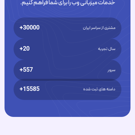
خدمات میزبانی وب را برای شما فراهم کنیم.
30000+
مشتری از سراسر ایران
20+
سال تجربه
557+
سرور
15585+
دامنه های ثبت شده